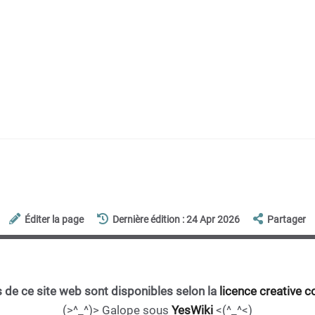
Éditer la page
Dernière édition : 24 Apr 2026
Partager
 de ce site web sont disponibles selon la
licence creative
(>^_^)> Galope sous
YesWiki
<(^_^<)