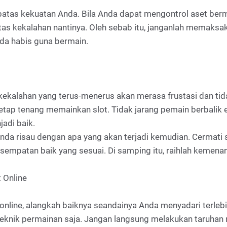
batas kekuatan Anda. Bila Anda dapat mengontrol aset ber
as kekalahan nantinya. Oleh sebab itu, janganlah memaks
da habis guna bermain.
kalahan yang terus-menerus akan merasa frustasi dan tid
 tetap tenang memainkan slot. Tidak jarang pemain berbalik
adi baik.
da risau dengan apa yang akan terjadi kemudian. Cermati s
empatan baik yang sesuai. Di samping itu, raihlah kemenan
 Online
nline, alangkah baiknya seandainya Anda menyadari terlebih
teknik permainan saja. Jangan langsung melakukan taruhan