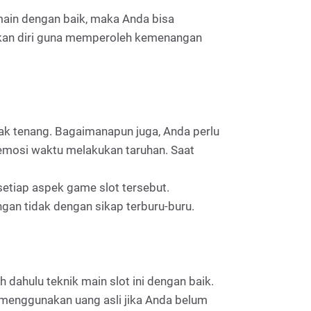
main dengan baik, maka Anda bisa
akan diri guna memperoleh kemenangan
ak tenang. Bagaimanapun juga, Anda perlu
 emosi waktu melakukan taruhan. Saat
etiap aspek game slot tersebut.
gan tidak dengan sikap terburu-buru.
 dahulu teknik main slot ini dengan baik.
 menggunakan uang asli jika Anda belum