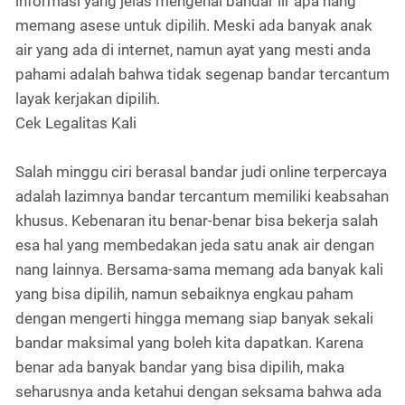
informasi yang jelas mengenai bandar lir apa nang
memang asese untuk dipilih. Meski ada banyak anak
air yang ada di internet, namun ayat yang mesti anda
pahami adalah bahwa tidak segenap bandar tercantum
layak kerjakan dipilih.
Cek Legalitas Kali
Salah minggu ciri berasal bandar judi online terpercaya
adalah lazimnya bandar tercantum memiliki keabsahan
khusus. Kebenaran itu benar-benar bisa bekerja salah
esa hal yang membedakan jeda satu anak air dengan
nang lainnya. Bersama-sama memang ada banyak kali
yang bisa dipilih, namun sebaiknya engkau paham
dengan mengerti hingga memang siap banyak sekali
bandar maksimal yang boleh kita dapatkan. Karena
benar ada banyak bandar yang bisa dipilih, maka
seharusnya anda ketahui dengan seksama bahwa ada