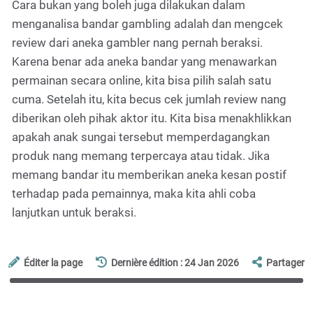
Cara bukan yang boleh juga dilakukan dalam
menganalisa bandar gambling adalah dan mengcek
review dari aneka gambler nang pernah beraksi.
Karena benar ada aneka bandar yang menawarkan
permainan secara online, kita bisa pilih salah satu
cuma. Setelah itu, kita becus cek jumlah review nang
diberikan oleh pihak aktor itu. Kita bisa menakhlikkan
apakah anak sungai tersebut memperdagangkan
produk nang memang terpercaya atau tidak. Jika
memang bandar itu memberikan aneka kesan postif
terhadap pada pemainnya, maka kita ahli coba
lanjutkan untuk beraksi.
Éditer la page
Dernière édition : 24 Jan 2026
Partager