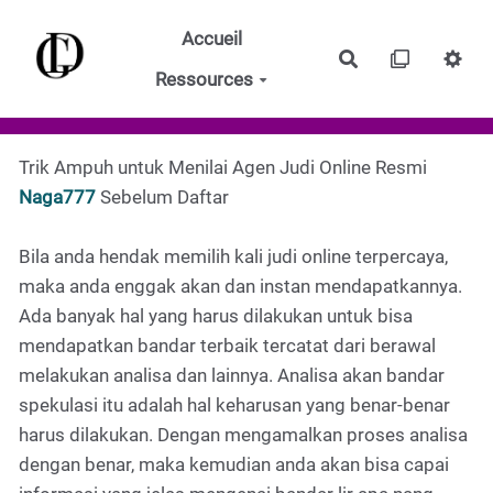
Aller au contenu principal
Accueil
Rechercher
Ressources
Trik Ampuh untuk Menilai Agen Judi Online Resmi
Naga777
Sebelum Daftar
Bila anda hendak memilih kali judi online terpercaya,
maka anda enggak akan dan instan mendapatkannya.
Ada banyak hal yang harus dilakukan untuk bisa
mendapatkan bandar terbaik tercatat dari berawal
melakukan analisa dan lainnya. Analisa akan bandar
spekulasi itu adalah hal keharusan yang benar-benar
harus dilakukan. Dengan mengamalkan proses analisa
dengan benar, maka kemudian anda akan bisa capai