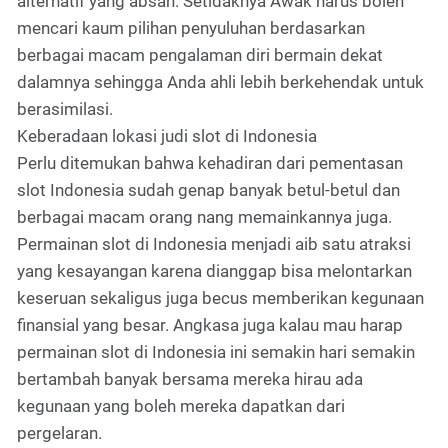
alternatif yang absah. Setidaknya Awak harus boleh
mencari kaum pilihan penyuluhan berdasarkan
berbagai macam pengalaman diri bermain dekat
dalamnya sehingga Anda ahli lebih berkehendak untuk
berasimilasi.
Keberadaan lokasi judi slot di Indonesia
Perlu ditemukan bahwa kehadiran dari pementasan
slot Indonesia sudah genap banyak betul-betul dan
berbagai macam orang nang memainkannya juga.
Permainan slot di Indonesia menjadi aib satu atraksi
yang kesayangan karena dianggap bisa melontarkan
keseruan sekaligus juga becus memberikan kegunaan
finansial yang besar. Angkasa juga kalau mau harap
permainan slot di Indonesia ini semakin hari semakin
bertambah banyak bersama mereka hirau ada
kegunaan yang boleh mereka dapatkan dari
pergelaran.