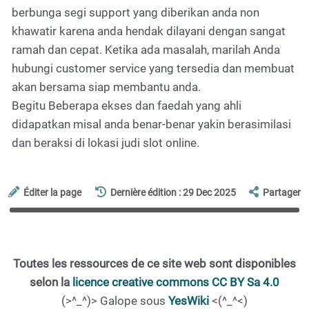
berbunga segi support yang diberikan anda non
khawatir karena anda hendak dilayani dengan sangat
ramah dan cepat. Ketika ada masalah, marilah Anda
hubungi customer service yang tersedia dan membuat
akan bersama siap membantu anda.
Begitu Beberapa ekses dan faedah yang ahli
didapatkan misal anda benar-benar yakin berasimilasi
dan beraksi di lokasi judi slot online.
Éditer la page
Dernière édition : 29 Dec 2025
Partager
Toutes les ressources de ce site web sont disponibles
selon la
licence creative commons CC BY Sa 4.0
(>^_^)> Galope sous
YesWiki
<(^_^<)