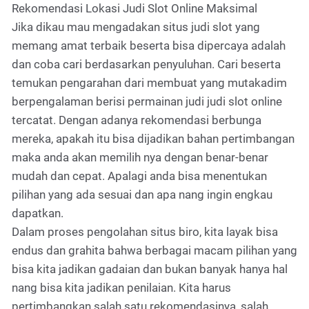
Rekomendasi Lokasi Judi Slot Online Maksimal
Jika dikau mau mengadakan situs judi slot yang
memang amat terbaik beserta bisa dipercaya adalah
dan coba cari berdasarkan penyuluhan. Cari beserta
temukan pengarahan dari membuat yang mutakadim
berpengalaman berisi permainan judi judi slot online
tercatat. Dengan adanya rekomendasi berbunga
mereka, apakah itu bisa dijadikan bahan pertimbangan
maka anda akan memilih nya dengan benar-benar
mudah dan cepat. Apalagi anda bisa menentukan
pilihan yang ada sesuai dan apa nang ingin engkau
dapatkan.
Dalam proses pengolahan situs biro, kita layak bisa
endus dan grahita bahwa berbagai macam pilihan yang
bisa kita jadikan gadaian dan bukan banyak hanya hal
nang bisa kita jadikan penilaian. Kita harus
pertimbangkan salah satu rekomendasinya, salah