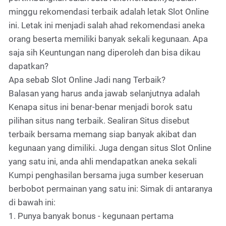
minggu rekomendasi terbaik adalah letak Slot Online
ini. Letak ini menjadi salah ahad rekomendasi aneka
orang beserta memiliki banyak sekali kegunaan. Apa
saja sih Keuntungan nang diperoleh dan bisa dikau
dapatkan?
Apa sebab Slot Online Jadi nang Terbaik?
Balasan yang harus anda jawab selanjutnya adalah
Kenapa situs ini benar-benar menjadi borok satu
pilihan situs nang terbaik. Sealiran Situs disebut
terbaik bersama memang siap banyak akibat dan
kegunaan yang dimiliki. Juga dengan situs Slot Online
yang satu ini, anda ahli mendapatkan aneka sekali
Kumpi penghasilan bersama juga sumber keseruan
berbobot permainan yang satu ini: Simak di antaranya
di bawah ini:
1. Punya banyak bonus - kegunaan pertama