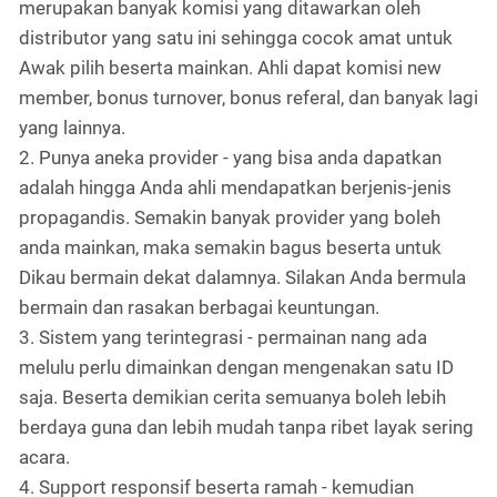
merupakan banyak komisi yang ditawarkan oleh
distributor yang satu ini sehingga cocok amat untuk
Awak pilih beserta mainkan. Ahli dapat komisi new
member, bonus turnover, bonus referal, dan banyak lagi
yang lainnya.
2. Punya aneka provider - yang bisa anda dapatkan
adalah hingga Anda ahli mendapatkan berjenis-jenis
propagandis. Semakin banyak provider yang boleh
anda mainkan, maka semakin bagus beserta untuk
Dikau bermain dekat dalamnya. Silakan Anda bermula
bermain dan rasakan berbagai keuntungan.
3. Sistem yang terintegrasi - permainan nang ada
melulu perlu dimainkan dengan mengenakan satu ID
saja. Beserta demikian cerita semuanya boleh lebih
berdaya guna dan lebih mudah tanpa ribet layak sering
acara.
4. Support responsif beserta ramah - kemudian