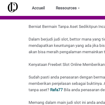
Aller au contenu principal
Accueil
Ressources
Berniat Bermain Tanpa Aset Sedikitpun Inca
Dalam berjudi judi slot, bettor mana yan
mendapatkan keuntungan yang ada jika bis
akan bisa meraih pengalaman memainkan t
Kenyataan Freebet Slot Online Memberika
Sudah pasti anda penasaran dengan bermain j
memberikan penjelasan sebagai buktinya.
tanpa aset?
Rafa77
Bila anda penasaran den
Memang dalam main judi slot ini anda anda