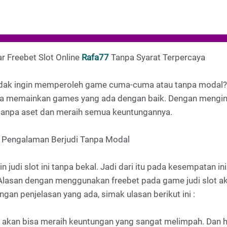
r Freebet Slot Online
Rafa77
Tanpa Syarat Terpercaya
g tidak ingin memperoleh game cuma-cuma atau tanpa modal
a memainkan games yang ada dengan baik. Dengan mengincar
anpa aset dan meraih semua keuntungannya.
n Pengalaman Berjudi Tanpa Modal
udi slot ini tanpa bekal. Jadi dari itu pada kesempatan ini 
 Alasan dengan menggunakan freebet pada game judi slo
gan penjelasan yang ada, simak ulasan berikut ini :
 akan bisa meraih keuntungan yang sangat melimpah. Dan h