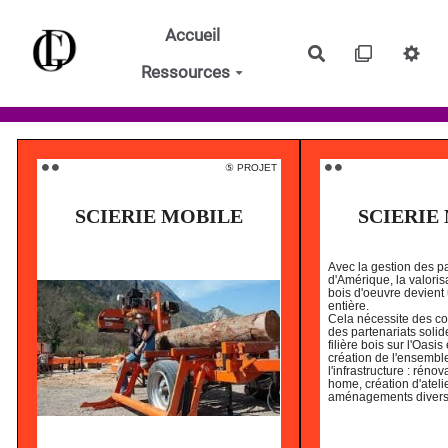
Aller au contenu principal
Accueil
Rechercher
Ressources
⑤ PROJET
⚫️ ⚫️
⚫️ ⚫️
SCIERIE MOBILE
SCIERIE
Avec la gestion des p
d'Amérique, la valoris
bois d'oeuvre devient 
entière.
Cela nécessite des co
des partenariats soli
filière bois sur l'Oasis
création de l'ensembl
l'infrastructure : réno
home, création d'ateli
aménagements divers.