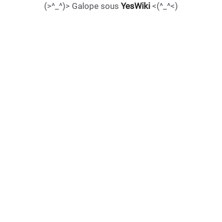
(>^_^)> Galope sous
YesWiki
<(^_^<)