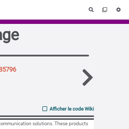
Rechercher
age
r85796
Afficher le code Wiki