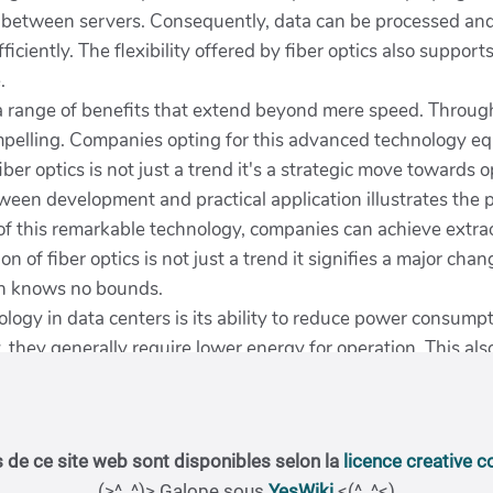
 de ce site web sont disponibles selon la
licence creative
(>^_^)> Galope sous
YesWiki
<(^_^<)