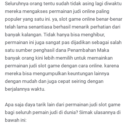
Seluruhnya orang tentu sudah tidak asing lagi diwaktu
mereka mengakses permainan judi online paling
populer yang satu ini. ya, slot game online benar-benar
telah lama senantiasa berhasil menarik perhatian dari
banyak kalangan. Tidak hanya bisa menghibur,
permainan ini juga sangat pas dijadikan sebagai salah
satu sumber penghasil dana Penambahan Maka
banyak orang kini lebih memilih untuk memainkan
permainan judi slot game dengan cara online. karena
mereka bisa mengumpulkan keuntungan lainnya
dengan mudah dan juga cepat seiring dengan
berjalannya waktu.
Apa saja daya tarik lain dari permainan judi slot game
bagi seluruh pemain judi di dunia? Simak ulasannya di
bawah ini: