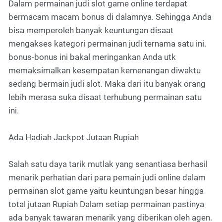
Dalam permainan judi slot game online terdapat
bermacam macam bonus di dalamnya. Sehingga Anda
bisa memperoleh banyak keuntungan disaat
mengakses kategori permainan judi ternama satu ini.
bonus-bonus ini bakal meringankan Anda utk
memaksimalkan kesempatan kemenangan diwaktu
sedang bermain judi slot. Maka dari itu banyak orang
lebih merasa suka disaat terhubung permainan satu
ini.
Ada Hadiah Jackpot Jutaan Rupiah
Salah satu daya tarik mutlak yang senantiasa berhasil
menarik perhatian dari para pemain judi online dalam
permainan slot game yaitu keuntungan besar hingga
total jutaan Rupiah Dalam setiap permainan pastinya
ada banyak tawaran menarik yang diberikan oleh agen.