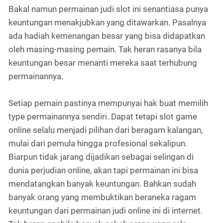
Bakal namun permainan judi slot ini senantiasa punya
keuntungan menakjubkan yang ditawarkan. Pasalnya
ada hadiah kemenangan besar yang bisa didapatkan
oleh masing-masing pemain. Tak heran rasanya bila
keuntungan besar menanti mereka saat terhubung
permainannya.
Setiap pemain pastinya mempunyai hak buat memilih
type permainannya sendiri. Dapat tetapi slot game
online selalu menjadi pilihan dari beragam kalangan,
mulai dari pemula hingga profesional sekalipun.
Biarpun tidak jarang dijadikan sebagai selingan di
dunia perjudian online, akan tapi permainan ini bisa
mendatangkan banyak keuntungan. Bahkan sudah
banyak orang yang membuktikan beraneka ragam
keuntungan dari permainan judi online ini di internet.